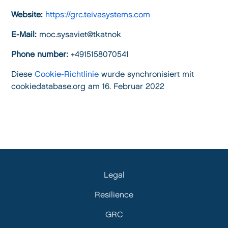
Website:
https://grc.teivasystems.com
E-Mail:
moc.sysaviet@tkatnok
Phone number:
+4915158070541
Diese
Cookie-Richtlinie
wurde synchronisiert mit
cookiedatabase.org am 16. Februar 2022
Legal
Resilience
GRC